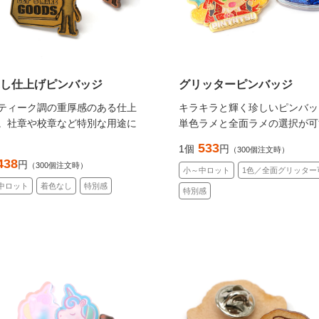
し仕上げピンバッジ
グリッターピンバッジ
ティーク調の重厚感のある仕上
キラキラと輝く珍しいピンバッ
。社章や校章など特別な用途に
単色ラメと全面ラメの選択が可
533
1個
円
（300個注文時）
438
円
（300個注文時）
小～中ロット
1色／全面グリッター
中ロット
着色なし
特別感
特別感