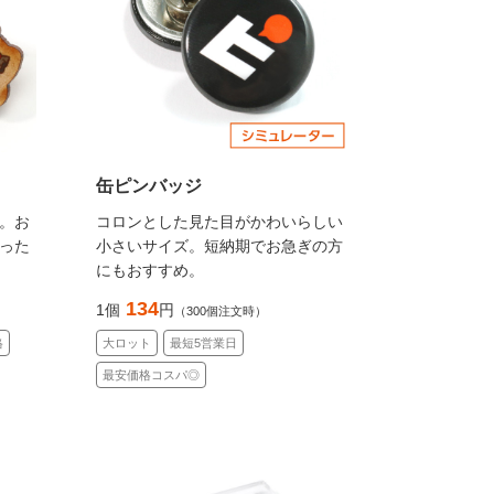
缶ピンバッジ
。お
コロンとした見た目がかわいらしい
った
小さいサイズ。短納期でお急ぎの方
にもおすすめ。
134
1個
円
（300個注文時）
格
大ロット
最短5営業日
最安価格コスパ◎