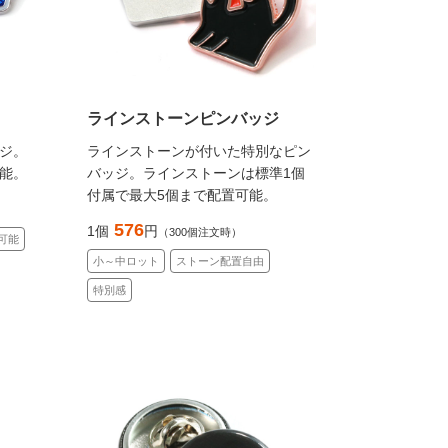
ラインストーンピンバッジ
ジ。
ラインストーンが付いた特別なピン
能。
バッジ。ラインストーンは標準1個
付属で最大5個まで配置可能。
576
1個
円
（300個注文時）
可能
小～中ロット
ストーン配置自由
特別感