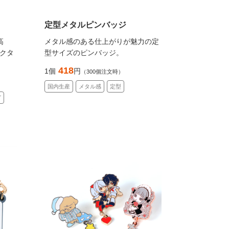
定型メタルピンバッジ
高
メタル感のある仕上がりが魅力の定
クタ
型サイズのピンバッジ。
418
1個
円
（300個注文時）
国内生産
メタル感
定型
グ