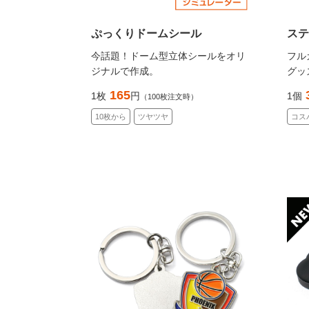
ぷっくりドームシール
ス
今話題！ドーム型立体シールをオリ
フル
ジナルで作成。
グッ
165
1枚
円
1個
（100枚注文時）
10枚から
ツヤツヤ
コス