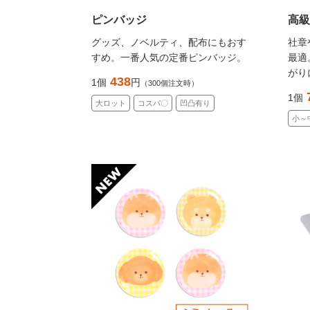
ピンバッジ
高級
グッズ、ノベルティ、配布にもおす
社章
すめ。一番人気の定番ピンバッジ。
最適
がり
438
1個
円
（300個注文時）
1個
大ロット
コスパ〇
凹凸有り
小～