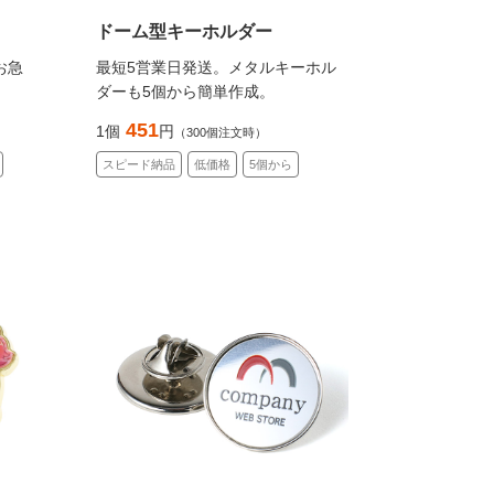
ドーム型キーホルダー
お急
最短5営業日発送。メタルキーホル
ダーも5個から簡単作成。
451
1個
円
（300個注文時）
スピード納品
低価格
5個から