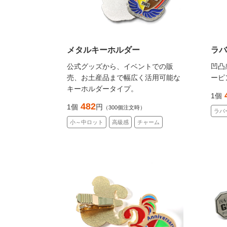
メタルキーホルダー
ラバ
公式グッズから、イベントでの販
凹凸
売、お土産品まで幅広く活用可能な
ーピ
キーホルダータイプ。
1個
482
1個
円
（300個注文時）
ラバ
小～中ロット
高級感
チャーム