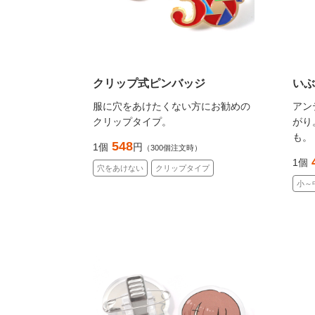
クリップ式ピンバッジ
いぶ
服に穴をあけたくない方にお勧めの
アン
クリップタイプ。
がり
も。
548
1個
円
（300個注文時）
1個
穴をあけない
クリップタイプ
小～