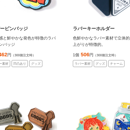
ーピンバッジ
ラバーキーホルダー
感と鮮やかな発色が特徴のラバ
色鮮やかなラバー素材で立体的
ンバッジ
上がりが特徴的。
462
506
円
1個
円
（300個注文時）
（300個注文時）
ー素材
凹凸あり
グッズ
ラバー素材
グッズ
チャーム