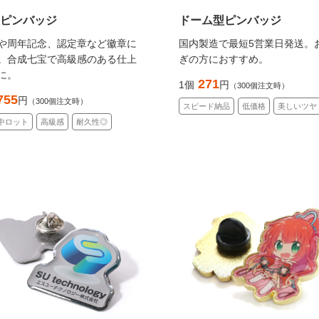
ピンバッジ
ドーム型ピンバッジ
や周年記念、認定章など徽章に
国内製造で最短5営業日発送。
。合成七宝で高級感のある仕上
ぎの方におすすめ。
に。
271
1個
円
（300個注文時）
755
円
（300個注文時）
スピード納品
低価格
美しいツヤ
中ロット
高級感
耐久性◎