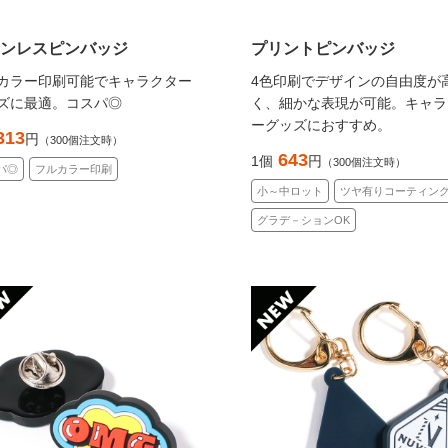
テンレスピンバッジ
プリントピンバッジ
カラー印刷可能でキャラクター
4色印刷でデザインの自由度が
ズに最適。コスパ◎
く、細かな表現が可能。キャラ
ーグッズにおすすめ。
313
円
（300個注文時）
643
1個
円
（300個注文時）
パ◎
フルカラー印刷
小～中ロット
ツヤ有りコーティン
グラデ－ションOK