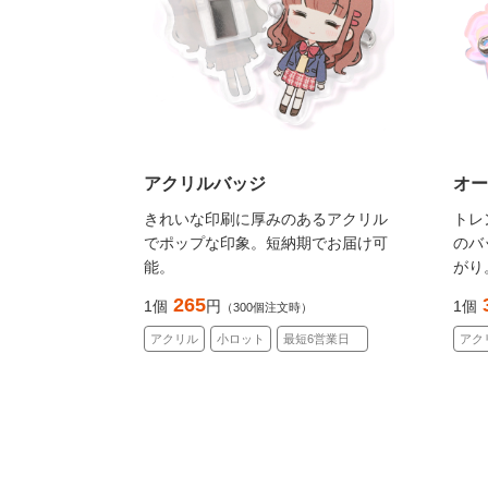
アクリルバッジ
オー
きれいな印刷に厚みのあるアクリル
トレ
でポップな印象。短納期でお届け可
のバ
能。
がり
265
1個
円
1個
（300個注文時）
アクリル
小ロット
最短6営業日
アク