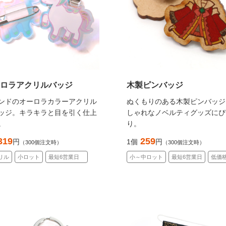
ロラアクリルバッジ
木製ピンバッジ
ンドのオーロラカラーアクリル
ぬくもりのある木製ピンバッジ
ッジ。キラキラと目を引く仕上
しゃれなノベルティグッズにぴ
。
り。
319
259
円
1個
円
（300個注文時）
（300個注文時）
リル
小ロット
最短6営業日
小～中ロット
最短6営業日
低価