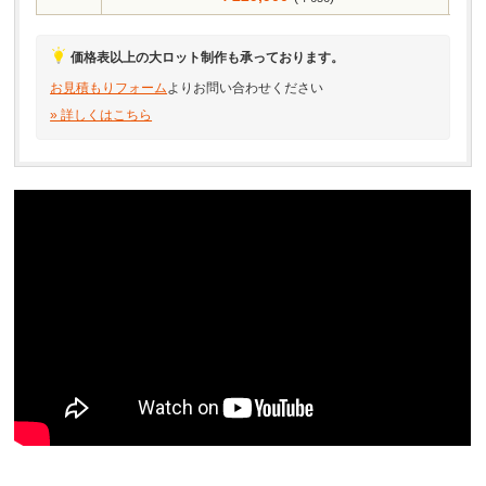
￥251,900
400
(
)
￥630
価格表以上の大ロット制作も承っております。
￥273,900
450
(
)
￥608
お見積もりフォーム
よりお問い合わせください
￥295,900
500
» 詳しくはこちら
(
)
￥591
￥317,900
550
(
)
￥577
￥339,900
600
(
)
￥566
￥361,900
650
(
)
￥556
￥377,300
700
(
)
￥539
￥392,700
750
(
)
￥523
￥408,100
800
(
)
￥510
個数
30×30mm以内
￥423,500
850
(
)
￥498
￥438,900
900
(
)
￥487