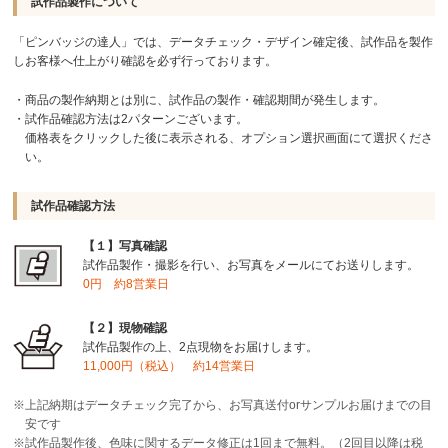
試作品製作について
「ピンバッジの達人」では、データチェック・デザイン確定後、試作品を製作
しお客様へ仕上がり確認を必ず行っております。
・商品の製作納期とは別に、試作品の製作・確認期間が発生します。
・試作品確認方法は2パターンございます。
価格表をクリックした後に表示される、オプション選択画面にて選択くださ
い。
試作品確認方法
【１】写真確認
試作品製作・撮影を行い、お写真をメールにてお送りします。
0円 約8営業日
【２】現物確認
試作品製作の上、2点現物をお届けします。
11,000円（税込） 約14営業日
※上記納期はデータチェック完了から、お写真送付orサンプルお届けまでの目
安です
※試作品製作後、色味に関するデータ修正は1回まで無料。（2回目以降は税