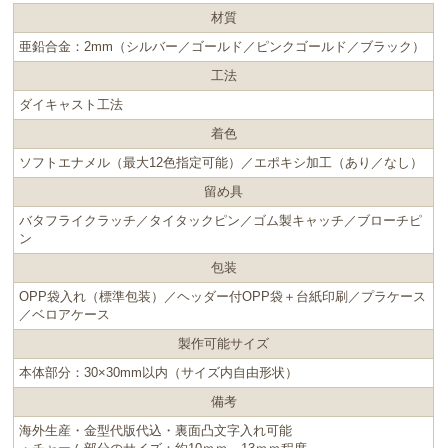
材質
亜鉛合金：2mm（シルバー／ゴールド／ピンクゴールド／ブラック）
工法
ダイキャスト工法
着色
ソフトエナメル（最大12色指定可能）／エポキシ加工（あり／なし）
留め具
バタフライクラッチ／タイタックピン／ゴム製キャッチ／ブローチピ
ン
包装
OPP袋入れ（標準包装）／ヘッダー付OPP袋＋台紙印刷／プラケース
／ベロアケース
製作可能
サイズ
本体部分：30×30mm以内（サイズ内自由形状）
備考
海外生産・金型代版代込・裏面凸文字入れ可能