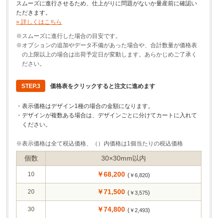
スムーズに進行させるため、仕上がりに問題がないか量産前に確認い
ただきます。
» 詳しくはこちら
※スムーズに進行した場合の目安です。
※オプションの追加やデータ不備があった場合や、合計数量が価格表
の上限以上の場合は出荷予定日が変動します。あらかじめご了承く
ださい。
STEP.
3
価格表をクリックすると注文に進めます
・表示価格はデザイン1種の場合の金額になります。
・デザインが複数ある場合は、デザインごとに分けてカートに入れて
ください。
※表示価格は全て税込価格、（）内価格は1個当たりの税込価格
個数
30×30mm以内
￥68,200
10
(
)
￥6,820
￥71,500
20
(
)
￥3,575
￥74,800
30
(
)
￥2,493