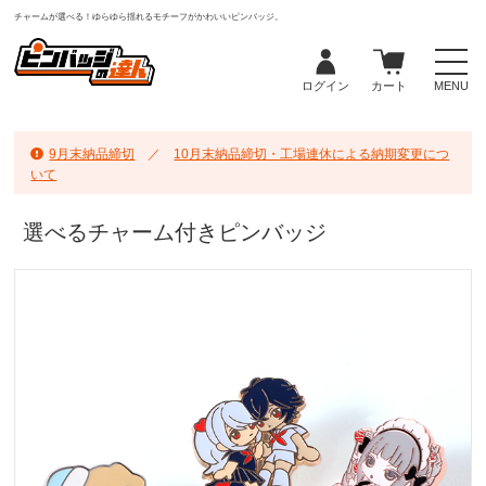
チャームが選べる！ゆらゆら揺れるモチーフがかわいいピンバッジ。
ログイン
カート
MENU
9月末納品締切
／
10月末納品締切・工場連休による納期変更につ
いて
選べるチャーム付きピンバッジ