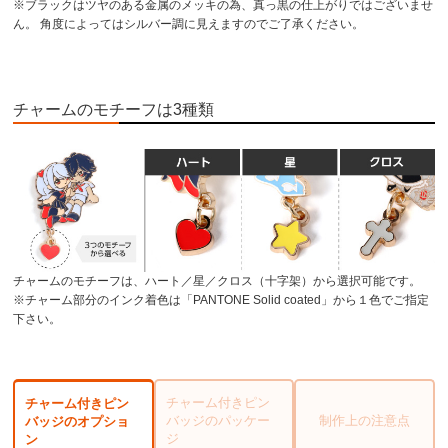
※ブラックはツヤのある金属のメッキの為、真っ黒の仕上がりではございませ
ん。 角度によってはシルバー調に見えますのでご了承ください。
チャームのモチーフは3種類
チャームのモチーフは、ハート／星／クロス（十字架）から選択可能です。
※チャーム部分のインク着色は「PANTONE Solid coated」から１色でご指定
下さい。
チャーム付きピン
チャーム付きピン
バッジのパッケー
制作上の注意点
バッジのオプショ
ジ
ン