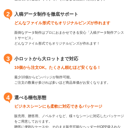
2
入稿データ制作を徹底サポート
どんなファイル形式でもオリジナルピンズが作れます
面倒なデータ制作はプロにおまかせできる安心「入稿データ制作アシス
トサービス」
どんなファイル形式でもオリジナルピンズが作れます！
3
小ロットから大ロットまで対応
10個から注文OK。たくさん頼むほど安くなる！
最少10個からピンバッジが制作可能。
ご注文の数量が多ければ多いほど商品単価がお安くなります。
4
選べる梱包形態
ビジネスシーンにも柔軟に対応できるパッケージ
販売用、贈答用、ノベルティなど、様々なシーンに対応したパッケージ
をご用意しております。
贈答に便利なケースや、そのまま販売可能なヘッダー付OPP袋入れな