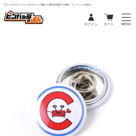
オリジナルピンバッジを小ロット5個から最短5営業日で制作「ピンバッジの達人」
ログイン
カート
MENU