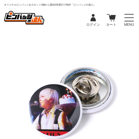
オリジナルピンバッジを小ロット5個から最短5営業日で制作「ピンバッジの達人」
ログイン
カート
MENU